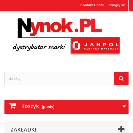
Kontakt z nami
Zaloguj się
Koszyk
(pusty)
ZAKŁADKI