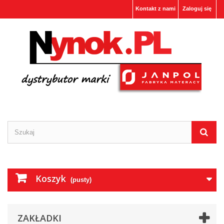
Kontakt z nami
Zaloguj się
Koszyk
(pusty)
ZAKŁADKI