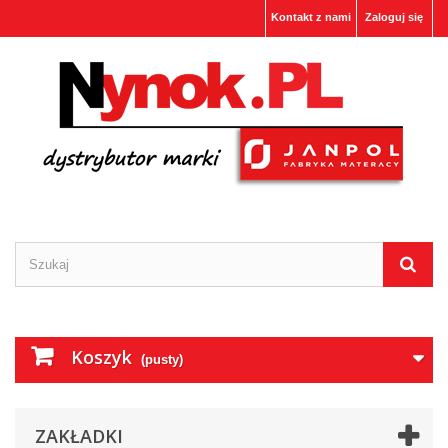
Kontakt z nami
Zaloguj się
Koszyk
(pusty)
ZAKŁADKI